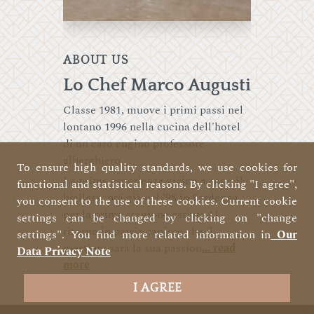
ABOUT US
Lo Chef Marco Augusti
Classe 1981, muove i primi passi nel
lontano 1996 nella cucina dell'hotel
di un caro cugino professore
alberghiero.
To ensure high quality standards, we use cookies for
Le prime esperienze vicino a casa, il
functional and statistical reasons. By clicking "I agree",
biellese, poi già nel '98 in Sardegna
you consent to the use of these cookies. Current cookie
per la prima stagione estiva. Al
settings can be changed by clicking on "change
ritorno in patria capisce che il
settings". You find more related information in
Our
mestiere sarà la sua passion
... read
Data Privacy Note
more
I AGREE